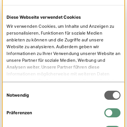
Diese Webseite verwendet Cookies
Wir verwenden Cookies, um Inhalte und Anzeigen zu
personalisieren, Funktionen für soziale Medien
anbieten zu können und die Zugriffe auf unsere
Website zu analysieren. Außerdem geben wir
Informationen zu Ihrer Verwendung unserer Website an
unsere Partner für soziale Medien, Werbung und
Ausbildungsplatz oder Job gesucht? So wird die
Analysen weiter. Unsere Partner führen diese
Bewerbung zum Erfolg
Informationen möglicherweise mit weiteren Daten
zusammen, die Sie ihnen bereitgestellt oder die sie im
Mehr erfahren
Rahmen Ihrer Nutzung der Dienste gesammelt haben.
Einwilligungsauswahl
Notwendig
Präferenzen