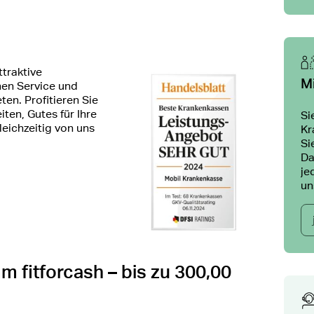
ttraktive
M
hen Service und
ten. Profitieren Sie
ten, Gutes für Ihre
Si
leichzeitig von uns
Kr
Si
Da
je
un
fitforcash – bis zu 300,00