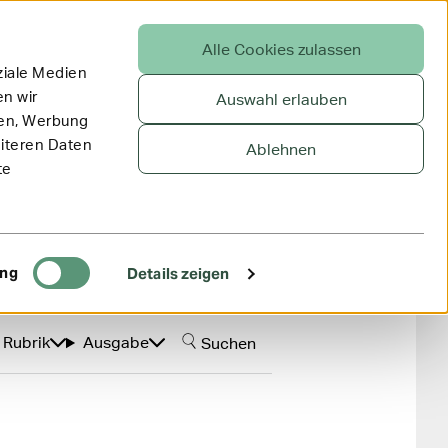
Alle Cookies zulassen
ziale Medien
n wir
Auswahl erlauben
ien, Werbung
eiteren Daten
Ablehnen
te
ing
Details zeigen
Rubrik
Ausgabe
Suchen
Navigation