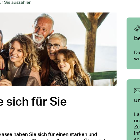
für Sie auszahlen
b
Di
wu
 sich für Sie
un
La
un
Zu
in
kasse haben Sie sich für einen starken und
sp