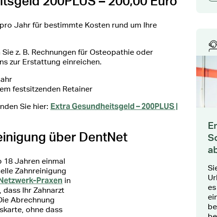
itsgeld 200PLUS – 200,00 Euro
o pro Jahr für bestimmte Kosten rund um Ihre
Sie z. B. Rechnungen für Osteopathie oder
ns zur Erstattung einreichen.
Jahr
em festsitzenden Retainer
Extra Gesundheitsgeld – 200PLUS |
inden Sie hier:
E
einigung über DentNet
S
a
b 18 Jahren einmal
Si
nelle Zahnreinigung
Ur
 Netzwerk-Praxen
in
es
 dass Ihr Zahnarzt
ei
Die Abrechnung
be
tskarte, ohne dass
be