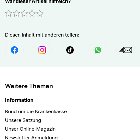
War dieser Artikel hilfreich?
0 Sterne
1 Stern
2 Sterne
3 Sterne
4 Sterne
5 Sterne
Absenden
Diesen Inhalt mit anderen teilen:
Per Facebook Teilen
social.media.share.instagram.prefix Fol
social.media.share.tiktok.pre
Senden per Wha
Per E
Weitere Themen
Information
Rund um die Krankenkasse
Unsere Satzung
Unser Online-Magazin
Newsletter Anmeldung