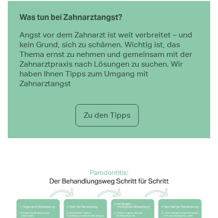
Was tun bei Zahnarztangst?
Angst vor dem Zahnarzt ist weit verbreitet – und
kein Grund, sich zu schämen. Wichtig ist, das
Thema ernst zu nehmen und gemeinsam mit der
Zahnarztpraxis nach Lösungen zu suchen. Wir
haben Ihnen Tipps zum Umgang mit
Zahnarztangst
Zu den Tipps