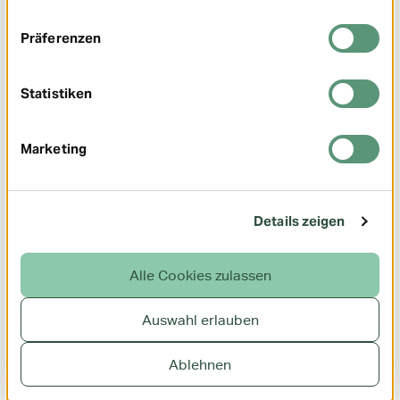
dort Bakterien entfernt, die das Zahnfleisch
schädigen können.
Präferenzen
Zunge säubern nicht vergessen:
Auch auf der
Zunge lagern sich Bakterien ab, die Entzündungen
im Mundraum fördern können. Eine tägliche
Statistiken
Reinigung mit einem Zungenschaber oder einer
weichen Zahnbürste hilft, die Keimbelastung zu
reduzieren.
Marketing
Zahnbürste regelmäßig wechseln:
Abgenutzte
Bürsten reinigen schlechter und können das
Zahnfleisch verletzen. Etwa alle zwei bis drei
Monate sollte daher ein Wechsel erfolgen.
Details zeigen
Regelmäßige Kontrolltermine beim Zahnarzt
wahrnehmen:
Neben der täglichen Pflege sind
regelmäßige Zahnarztbesuche wichtig, um
Alle Cookies zulassen
Parodontitis und andere Erkrankungen frühzeitig
zu erkennen und gezielt zu behandeln. Sprechen
Sie dabei auch über Ihre individuelle
Auswahl erlauben
Mundgesundheit und Vorsorgemöglichkeiten.
Professionelle Zahnreinigung (PZR)
Ablehnen
nutzen:
Gehen Sie regelmäßig zur PZR und lassen
Mein
Sie sich einen Teil Ihrer Kosten über unser