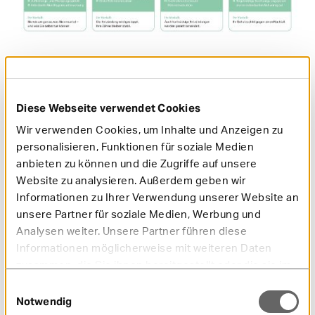
Wie lässt sich Parodontitis vorbeugen?
Diese Webseite verwendet Cookies
Die Zähne sollten mindestens morgens und abends für
Wir verwenden Cookies, um Inhalte und Anzeigen zu
etwa zwei Minuten gereinigt werden – idealerweise mit
sanften, kreisenden Bewegungen entlang des
personalisieren, Funktionen für soziale Medien
Zahnfleischrands. Elektrische Zahnbürsten können
anbieten zu können und die Zugriffe auf unsere
dabei unterstützen.
Website zu analysieren. Außerdem geben wir
Informationen zu Ihrer Verwendung unserer Website an
Zähne regelmäßig sanft und gründlich putzen
: Die
Zähne sollten mindestens morgens und abends für
unsere Partner für soziale Medien, Werbung und
etwa zwei Minuten gereinigt werden – idealerweise
Analysen weiter. Unsere Partner führen diese
mit sanften, kreisenden Bewegungen entlang des
Informationen möglicherweise mit weiteren Daten
Zahnfleischrands. Elektrische Zahnbürsten können
zusammen, die Sie ihnen bereitgestellt oder die sie im
dabei unterstützen.
Rahmen Ihrer Nutzung der Dienste gesammelt haben.
Zahnzwischenräume täglich reinigen:
Zahnseide
Einwilligungsauswahl
oder Interdentalbürsten erreichen Stellen, die die
Notwendig
Zahnbürste nicht säubern kann. So werden auch