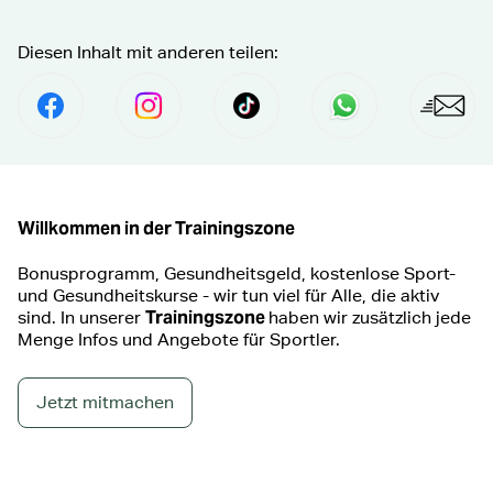
Diesen Inhalt mit anderen teilen:
Per Facebook Teilen
social.media.share.instagram.prefix Fol
social.media.share.tiktok.pre
Senden per Wha
Per E
Willkommen in der Trainingszone
Bonusprogramm, Gesundheitsgeld, kostenlose Sport-
und Gesundheitskurse - wir tun viel für Alle, die aktiv
Trainingszone
sind. In unserer
haben wir zusätzlich jede
Menge Infos und Angebote für Sportler.
Jetzt mitmachen