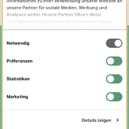
Informationen zu Ihrer Verwendung unserer Website an
unsere Partner für soziale Medien, Werbung und
Entspannung für den Nacken
Analysen weiter. Unsere Partner führen diese
Informationen möglicherweise mit weiteren Daten
zusammen, die Sie ihnen bereitgestellt oder die sie im
Rahmen Ihrer Nutzung der Dienste gesammelt haben.
Einwilligungsauswahl
Unsere Angebote für einen gesunden
Notwendig
Rücken
Präferenzen
Statistiken
Gesundheitskurse -
Akupunktur
Bewegung
Marketing
Details zeigen