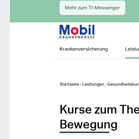
Mehr zum TI-Messenger
Zur Startseite
Hauptnavigation
Krankenversicherung
Leist
Startseite
Leistungen
Gesundheitskur
Kurse zum Th
Bewegung