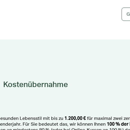
G
Kostenübernahme
1
200,00 €
gesunden Lebensstil mit bis zu
.
für maximal zwei zert
100 % der
enderjahr. Für Sie bedeutet das, wir können Ihnen
en an mindestens 80 % (oder bei Online-Kursen an 100 %) d