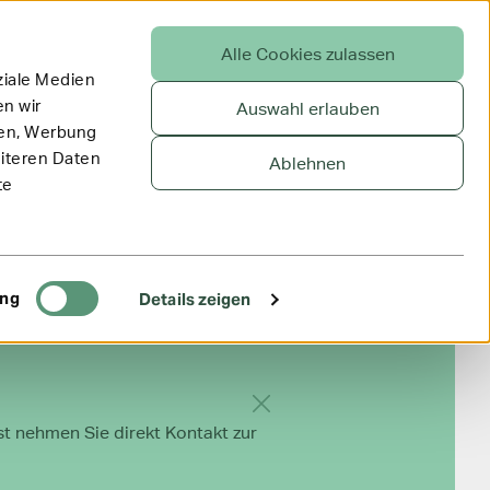
Alle Cookies zulassen
ziale Medien
n wir
Auswahl erlauben
ien, Werbung
eiteren Daten
Ablehnen
te
ing
Details zeigen
Hinweis ausblenden
st nehmen Sie direkt Kontakt zur