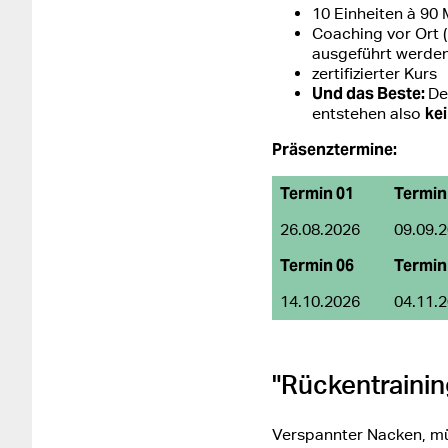
10 Einheiten à 90
Coaching vor Ort (
ausgeführt werden
zertifizierter Kurs
Und das Beste:
De
kei
entstehen also
Präsenztermine:
Termin 01
Termin
26.08.2026
09.09.
Termin 06
Termin
14.10.2026
04.11.
"Rückentrainin
Verspannter Nacken, mü