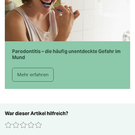
Parodontitis – die häufig unentdeckte Gefahr im
Mund
Mehr erfahren
War dieser Artikel hilfreich?
0 Sterne
1 Stern
2 Sterne
3 Sterne
4 Sterne
5 Sterne
Absenden