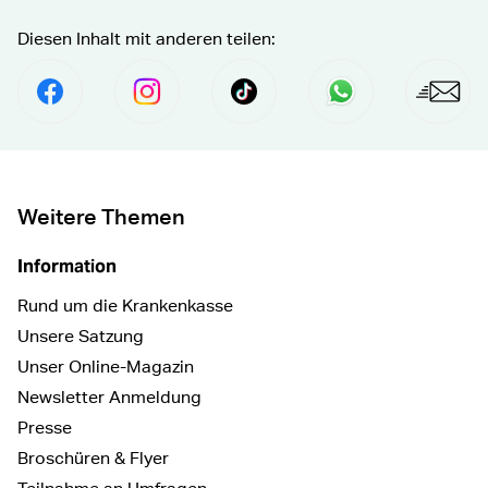
Diesen Inhalt mit anderen teilen:
Per Facebook Teilen
social.media.share.instagram.prefix Fol
social.media.share.tiktok.pre
Senden per Wha
Per E
Weitere Themen
Information
Rund um die Krankenkasse
Unsere Satzung
Unser Online-Magazin
Newsletter Anmeldung
Presse
Broschüren & Flyer