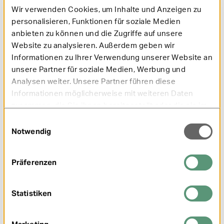
Wir verwenden Cookies, um Inhalte und Anzeigen zu
personalisieren, Funktionen für soziale Medien
anbieten zu können und die Zugriffe auf unsere
Unser Online-Magazin: Infos und Tipps für
Website zu analysieren. Außerdem geben wir
Ihre Gesundheit
Informationen zu Ihrer Verwendung unserer Website an
unsere Partner für soziale Medien, Werbung und
Analysen weiter. Unsere Partner führen diese
Informationen möglicherweise mit weiteren Daten
zusammen, die Sie ihnen bereitgestellt oder die sie im
Rahmen Ihrer Nutzung der Dienste gesammelt haben.
Einwilligungsauswahl
Notwendig
Präferenzen
Brennende Augen, laufende Nase – das hilft bei
Heuschnupfen
Statistiken
Mehr erfahren