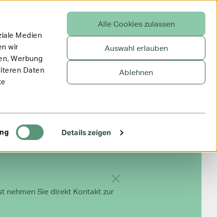
Alle Cookies zulassen
ziale Medien
n wir
Auswahl erlauben
ien, Werbung
eiteren Daten
Ablehnen
te
ing
Details zeigen
Hinweis ausblenden
st nehmen Sie direkt Kontakt zur