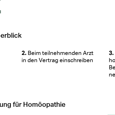
l
erblick
Beim teilnehmenden Arzt
in den Vertrag einschreiben
h
Be
n
gung für Homöopathie