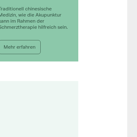
Traditionell chinesische
Medizin, wie die Akupunktur
kann im Rahmen der
Schmerztherapie hilfreich sein.
Mehr erfahren