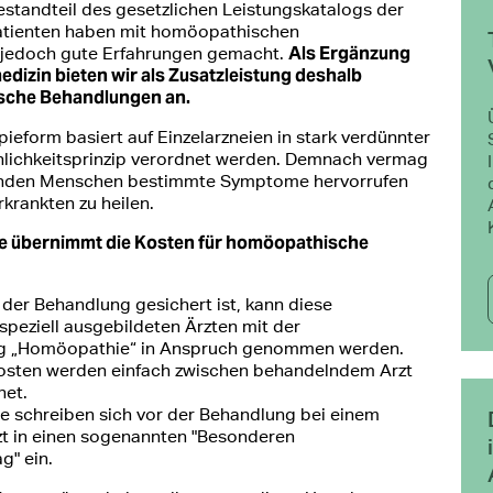
standteil des gesetzlichen Leistungskatalogs der
atienten haben mit homöopathischen
Als Ergänzung
jedoch gute Erfahrungen gemacht.
dizin bieten wir als Zusatzleistung deshalb
sche Behandlungen an.
eform basiert auf Einzelarzneien in stark verdünnter
lichkeitsprinzip verordnet werden. Demnach vermag
esunden Menschen bestimmte Symptome hervorrufen
rkrankten zu heilen.
e übernimmt die Kosten für homöopathische
 der Behandlung gesichert ist, kann diese
 speziell ausgebildeten Ärzten mit der
g „Homöopathie“ in Anspruch genommen werden.
osten werden einfach zwischen behandelndem Arzt
net.
ie schreiben sich vor der Behandlung bei einem
t in einen sogenannten "Besonderen
g" ein.