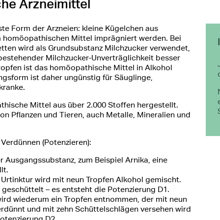
e Arzneimittel
hste Form der Arzneien: kleine Kügelchen aus
m homöopathischen Mittel imprägniert werden. Bei
ten wird als Grundsubstanz Milchzucker verwendet,
 bestehender Milchzucker-Unverträglichkeit besser
Tropfen ist das homöopathische Mittel in Alkohol
ngsform ist daher ungünstig für Säuglinge,
kranke.
ische Mittel aus über 2.000 Stoffen hergestellt.
n Pflanzen und Tieren, auch Metalle, Mineralien und
m Verdünnen (Potenzieren):
er Ausgangssubstanz, zum Beispiel Arnika, eine
lt.
 Urtinktur wird mit neun Tropfen Alkohol gemischt.
geschüttelt – es entsteht die Potenzierung D1.
ird wiederum ein Tropfen entnommen, der mit neun
erdünnt und mit zehn Schüttelschlägen versehen wird
Potenzierung D2.