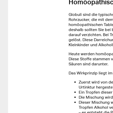
Homöopathisch
Globuli sind die typisc
Rohrzucker, die mit de
homöopathischen Tablet
deshalb sollten Sie bei
darauf verzichten. Bei 
gelöst. Diese Darreichu
Kleinkinder und Alkohol
Heute werden homöopath
Diese Stoffe stammen vo
Säuren sind darunter.
Das Wirkprinzip liegt i
Zuerst wird von d
Urtinktur hergestel
Ein Tropfen dieser
Die Mischung wird 
Dieser Mischung w
Tropfen Alkohol v
– es entsteht die 