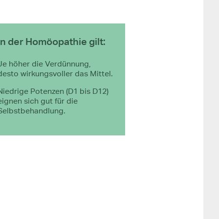
In der Homöopathie gilt:
Je höher die Verdünnung,
desto wirkungsvoller das Mittel.
Niedrige Potenzen (D1 bis D12)
eignen sich gut für die
Selbstbehandlung.