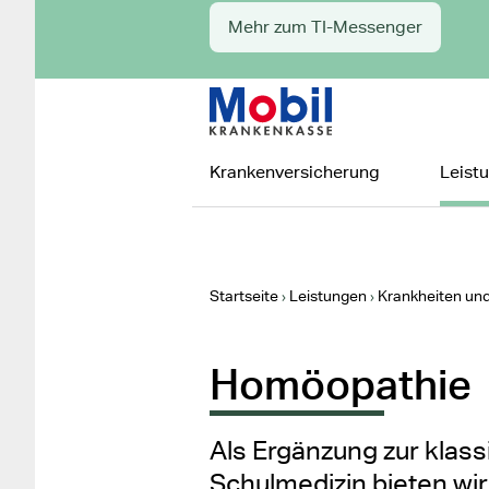
Mehr zum TI-Messenger
Zur Startseite
Hauptnavigation
Krankenversicherung
Leist
Startseite
Leistungen
Krankheiten un
Homöopathie
Als Ergänzung zur klas
Schulmedizin bieten wir