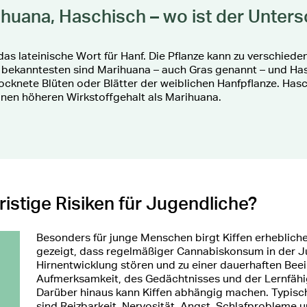
huana, Haschisch – wo ist der Unter
 das lateinische Wort für Hanf. Die Pflanze kann zu verschied
 bekanntesten sind Marihuana – auch Gras genannt – und Ha
ocknete Blüten oder Blätter der weiblichen Hanfpflanze. Has
inen höheren Wirkstoffgehalt als Marihuana.
ristige Risiken für Jugendliche?
Besonders für junge Menschen birgt Kiffen erhebliche
gezeigt, dass regelmäßiger Cannabiskonsum in der 
Hirnentwicklung stören und zu einer dauerhaften Bee
Aufmerksamkeit, des Gedächtnisses und der Lernfähig
Darüber hinaus kann Kiffen abhängig machen. Typi
sind Reizbarkeit, Nervosität, Angst, Schlafprobleme u