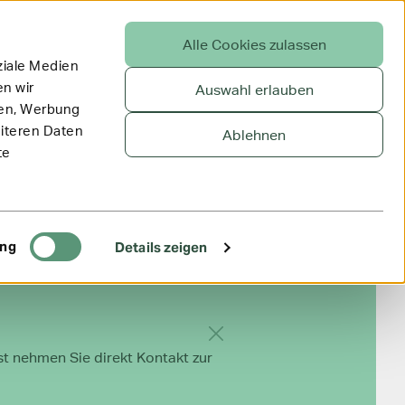
Alle Cookies zulassen
ziale Medien
n wir
Auswahl erlauben
ien, Werbung
eiteren Daten
Ablehnen
te
ing
Details zeigen
Hinweis ausblenden
st nehmen Sie direkt Kontakt zur