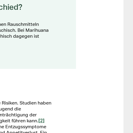
schied?
enen Rauschmitteln
schisch. Bei Marihuana
chisch dagegen ist
 Risiken. Studien haben
Jugend die
inträchtigung der
[2]
keit führen kann.
sche Entzugssymptome
nd Appetitverlust. Ein