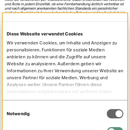
und Ärzte in jedem Einzelfall, ob eine Fernbehandlung ärztlich vertretbar ist
und nach allgemein anerkannten fachlichen Standards ein persönlicher
ärztlicher Kontakt mit dem zu behandelnden Patienten nicht erforderlich ist.
Eignen sich die Symptome nicht für eine Fernbehandlung, erhalten die
Versicherten Hinweise auf die für sie passende Versorgung (Hausarzt,
ärztlicher Bereitschaftsdienst oder Notarzt).
Diese Webseite verwendet Cookies
Wir verwenden Cookies, um Inhalte und Anzeigen zu
War dieser Artikel hilfreich?
personalisieren, Funktionen für soziale Medien
0 Sterne
1 Stern
2 Sterne
3 Sterne
4 Sterne
5 Sterne
anbieten zu können und die Zugriffe auf unsere
Absenden
Website zu analysieren. Außerdem geben wir
Informationen zu Ihrer Verwendung unserer Website an
unsere Partner für soziale Medien, Werbung und
Vorheriger Artikel
Analysen weiter. Unsere Partner führen diese
Informationen möglicherweise mit weiteren Daten
zusammen, die Sie ihnen bereitgestellt oder die sie im
Rahmen Ihrer Nutzung der Dienste gesammelt haben.
Einwilligungsauswahl
Notwendig