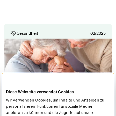
Gesundheit
02/2025
Schlaganfall – wenn jede Minute zählt
Diese Webseite verwendet Cookies
Ein Schlaganfall kann das Leben innerhalb von
Wir verwenden Cookies, um Inhalte und Anzeigen zu
Sekunden verändern. Wir haben
Allgemeinmediziner Dr. Jan-Philipp Albersmeier
personalisieren, Funktionen für soziale Medien
zu den verschiedenen Arten von Schlaganfällen,
anbieten zu können und die Zugriffe auf unsere
frühzeitigen Warnzeichen, Symptomen,