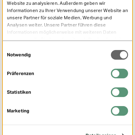
Website zu analysieren. Außerdem geben wir
Risikofaktoren und den Aussichten einer
Informationen zu Ihrer Verwendung unserer Website an
(vollständigen) Rehabilitation befragt.
unsere Partner für soziale Medien, Werbung und
Analysen weiter. Unsere Partner führen diese
Weiterlesen
Informationen möglicherweise mit weiteren Daten
zusammen, die Sie ihnen bereitgestellt oder die sie im
Rahmen Ihrer Nutzung der Dienste gesammelt haben.
Einwilligungsauswahl
Notwendig
Präferenzen
Statistiken
Gesundheit
02/2025
Marketing