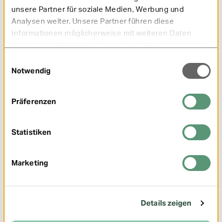
nachhaltigen Gesundheit der Versicherten zum
unsere Partner für soziale Medien, Werbung und
Ziel hat.
Analysen weiter. Unsere Partner führen diese
Informationen möglicherweise mit weiteren Daten
Weiterlesen
zusammen, die Sie ihnen bereitgestellt oder die sie im
Rahmen Ihrer Nutzung der Dienste gesammelt haben.
Einwilligungsauswahl
Notwendig
Präferenzen
Statistiken
Familie
01/2022
Marketing
Details zeigen