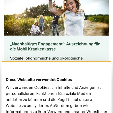
„Nachhaltiges Engagement“: Auszeichnung für
die Mobil Krankenkasse
Soziale, ökonomische und ökologische
Verantwortung: Die Mobil Krankenkasse zeichnet
sich aus Sicht der Kundinnen und Kunden in
Deutschland durch ein „sehr starkes nachhaltiges
Engagement“ aus. Zu diesem Ergebnis kommt die
Diese Webseite verwendet Cookies
Kölner Rating- und Rankingagentur ServiceValue
Wir verwenden Cookies, um Inhalte und Anzeigen zu
in Kooperation mit DEUTSCHLAND TEST auf
Grundlage ihrer jährlichen Studie „Nachhaltiges
personalisieren, Funktionen für soziale Medien
Engagement“. Die Auszeichnung passt zum
anbieten zu können und die Zugriffe auf unsere
Leistungs- und Serviceangebot der Mobil
Website zu analysieren. Außerdem geben wir
Krankenkasse, das die Förderung der
Informationen zu Ihrer Verwendung unserer Website an