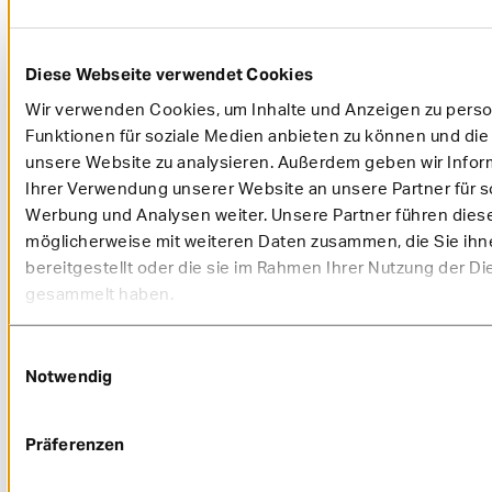
Psychologen, Psychotherapeuten, Psychiater & Co.:
Ein Blick auf die verschiedenen Berufe
Diese Webseite verwendet Cookies
Wir verwenden Cookies, um Inhalte und Anzeigen zu person
Funktionen für soziale Medien anbieten zu können und die 
Das Gewinnspiel ist beendet.
unsere Website zu analysieren. Außerdem geben wir Infor
Ihrer Verwendung unserer Website an unsere Partner für s
Die Gewinnerin bzw. der Gewinner wurde von uns
Werbung und Analysen weiter. Unsere Partner führen dies
benachrichtigt.
möglicherweise mit weiteren Daten zusammen, die Sie ih
bereitgestellt oder die sie im Rahmen Ihrer Nutzung der Di
gesammelt haben.
Newsletter abonnieren und profitieren
Einwilligungsauswahl
Notwendig
Lassen Sie sich 4 x jährlich über unsere
Angebote, Zusatzleistungen und Services
informieren. Dazu gibt es spannende Artikel rund
Präferenzen
um die Themen Gesundheit, Ernährung, Fitness
oder Familie.