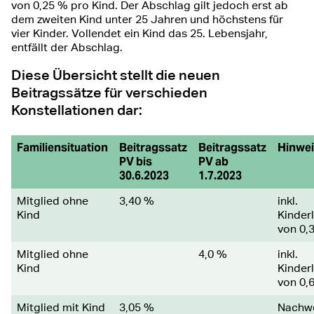
von 0,25 % pro Kind. Der Abschlag gilt jedoch erst ab
dem zweiten Kind unter 25 Jahren und höchstens für
vier Kinder. Vollendet ein Kind das 25. Lebensjahr,
entfällt der Abschlag.
Diese Übersicht stellt die neuen
Beitragssätze für verschieden
Konstellationen dar:
Familiensituation
Beitragssatz
Beitragssatz
Hinwe
PV bis
PV ab
30.6.2023
1.7.2023
Mitglied ohne
3,40 %
inkl.
Kind
Kinder
von 0,
Mitglied ohne
4,0 %
inkl.
Kind
Kinder
von 0,
​Mitglied mit Kind
3,05 %
Nachwei