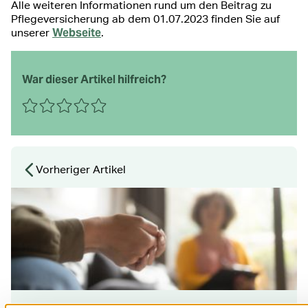
Alle weiteren Informationen rund um den Beitrag zu
Pflegeversicherung ab dem 01.07.2023 finden Sie auf
Webseite
unserer
.
War dieser Artikel hilfreich?
0 Sterne
1 Stern
2 Sterne
3 Sterne
4 Sterne
5 Sterne
Absenden
Vorheriger Artikel