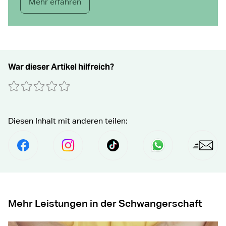
Mehr erfahren
War dieser Artikel hilfreich?
0 Sterne
1 Stern
2 Sterne
3 Sterne
4 Sterne
5 Sterne
Absenden
Diesen Inhalt mit anderen teilen:
Per Facebook Teilen
social.media.share.instagram.prefix Fol
social.media.share.tiktok.pre
Senden per Wha
Per E
Mehr Leistungen in der Schwangerschaft