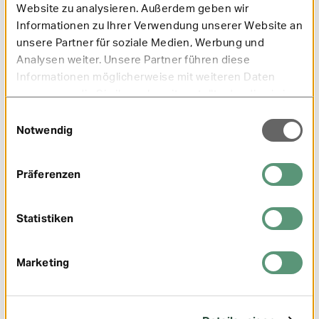
Website zu analysieren. Außerdem geben wir
Informationen zu Ihrer Verwendung unserer Website an
unsere Partner für soziale Medien, Werbung und
Analysen weiter. Unsere Partner führen diese
Informationen möglicherweise mit weiteren Daten
HypnoBirthing – angstfreie Geburt durch
zusammen, die Sie ihnen bereitgestellt oder die sie im
Selbst­hypnose?
Rahmen Ihrer Nutzung der Dienste gesammelt haben.
Einwilligungsauswahl
Notwendig
Mehr erfahren
Präferenzen
Statistiken
Marketing