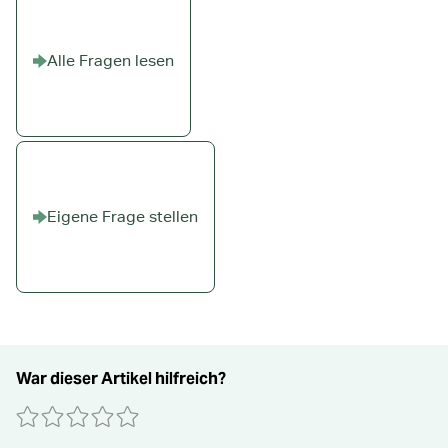
Alle Fragen lesen
Eigene Frage stellen
War dieser Artikel hilfreich?
0 Sterne
1 Stern
2 Sterne
3 Sterne
4 Sterne
5 Sterne
Absenden