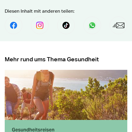
Diesen Inhalt mit anderen teilen:
Per Facebook Teilen
social.media.share.instagram.prefix Fol
social.media.share.tiktok.pre
Senden per Wha
Per E
Mehr rund ums Thema Gesundheit
Gesundheits­reisen