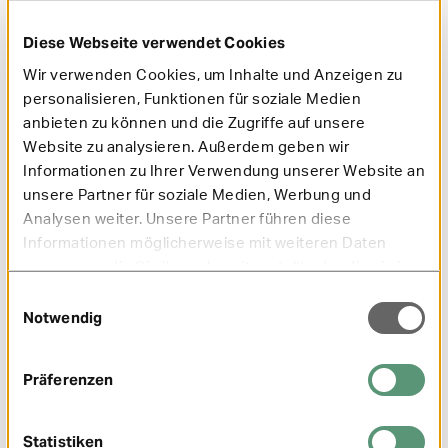
Sie von dieser Zuzahlung befreien, wenn Sie einen
Zuzahlungsbefreiung
Antrag auf
stellen.
Diese Webseite verwendet Cookies
Die Höhe der Zuzahlung ermittelt der Behandler und
Wir verwenden Cookies, um Inhalte und Anzeigen zu
rechnet diese mit den Patienten ab. Mit der Verordnung
können Versicherte die Behandler direkt aufsuchen. Die
personalisieren, Funktionen für soziale Medien
weiteren Behandlungskosten werden mit uns
anbieten zu können und die Zugriffe auf unsere
abgerechnet.
Website zu analysieren. Außerdem geben wir
Informationen zu Ihrer Verwendung unserer Website an
unsere Partner für soziale Medien, Werbung und
Zuzahlung und Zuzahlungsbefreiung
Analysen weiter. Unsere Partner führen diese
Wenn die individuelle Belastungsgrenze für
Informationen möglicherweise mit weiteren Daten
gesetzliche Zuzahlungen überschritten wird,
zusammen, die Sie ihnen bereitgestellt oder die sie im
können wir Sie von Zuzahlungen befreien.
Rahmen Ihrer Nutzung der Dienste gesammelt haben.
Einwilligungsauswahl
Notwendig
Mehr erfahren
Präferenzen
Statistiken