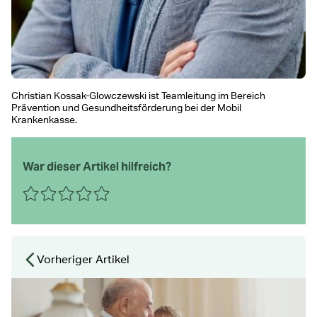
Christian Kossak-Glowczewski ist Teamleitung im Bereich
Prävention und Gesundheitsförderung bei der Mobil
Krankenkasse.
War dieser Artikel hilfreich?
0 Sterne
1 Stern
2 Sterne
3 Sterne
4 Sterne
5 Sterne
Absenden
Vorheriger Artikel