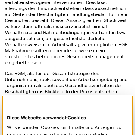
verhaltensbezogene Interventionen. Dies lässt
allerdings den Eindruck entstehen, dass ausschließlich
auf Seiten der Beschäftigten Handlungsbedarf für mehr
Gesundheit besteht. Dieser Ansatz greift ein Stück weit
zu kurz, denn oftmals müssen zunächst einmal
Verhältnisse und Rahmenbedingungen vorhanden bzw.
ausgestaltet sein, um gesundheitsförderliche
Verhaltensweisen im Arbeitsalltag zu ermöglichen. BGF-
Maßnahmen sollten daher idealerweise in ein
strukturiertes betriebliches Gesundheitsmanagement
eingebettet sein.
Das BGM, als Teil der Gesamtstrategie des
Unternehmens, rückt sowohl die Arbeitsumgebung und
-organisation als auch das Gesundheitsverhalten der
Beschäftigten ins Blickfeld. In der Praxis entstehen
gerade dadurch, gegenüber der BGF, deutlich mehr
Handlungsoptionen für eine ganzheitliche
gesundheitsförderliche Arbeitsgestaltung.
Diese Webseite verwendet Cookies
Für uns als gesetzliche Krankenkasse gilt es,
Unternehmen im betrieblichen
Wir verwenden Cookies, um Inhalte und Anzeigen zu
Gesundheitsmanagement nachhaltig zu beraten und bei
personalisieren, Funktionen für soziale Medien