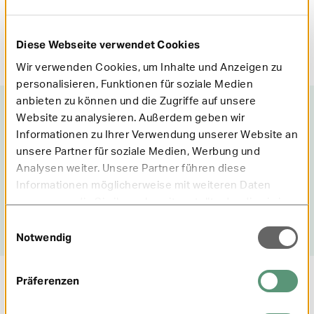
Aktualisiert am
11.02.2026
Autor: Mobil Krankenkasse
Diese Webseite verwendet Cookies
Wir verwenden Cookies, um Inhalte und Anzeigen zu
personalisieren, Funktionen für soziale Medien
anbieten zu können und die Zugriffe auf unsere
War dieser Artikel hilfreich?
Website zu analysieren. Außerdem geben wir
0 Sterne
1 Stern
2 Sterne
3 Sterne
4 Sterne
5 Sterne
Informationen zu Ihrer Verwendung unserer Website an
Absenden
unsere Partner für soziale Medien, Werbung und
Analysen weiter. Unsere Partner führen diese
Diesen Inhalt mit anderen teilen:
Informationen möglicherweise mit weiteren Daten
zusammen, die Sie ihnen bereitgestellt oder die sie im
Rahmen Ihrer Nutzung der Dienste gesammelt haben.
Per Facebook Teilen
social.media.share.instagram.prefix Fol
social.media.share.tiktok.pre
Senden per Wha
Per E
Einwilligungsauswahl
Notwendig
Präferenzen
Datenschutz und AGB zur ePA