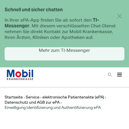
Schnell und sicher chatten
Hinwe
TI-
In Ihrer ePA-App finden Sie ab sofort den
Messenger
. Mit diesem verschlüsselten Chat-Dienst
nehmen Sie direkt Kontakt zur Mobil Krankenkasse,
Ihren Ärzten, Kliniken oder Apotheken auf.
Mehr zum TI-Messenger
Zur Startseite
Suchen
Haup
Hauptnavigation
Startseite
Service
elektronische Patientenakte (ePA)
Datenschutz und AGB zur ePA
Einwilligung Identifizierung und Authentifizierung ePA