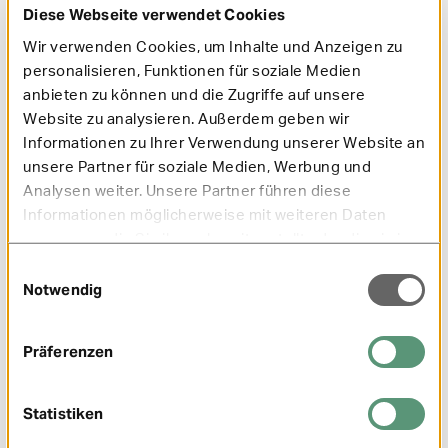
Diese Webseite verwendet Cookies
Mehr Informationen gibt's hier:
Wir verwenden Cookies, um Inhalte und Anzeigen zu
Alle Informationen rund ums Thema Impfungen,
personalisieren, Funktionen für soziale Medien
betreffende Infektionskrankheiten sowie
anbieten zu können und die Zugriffe auf unsere
Kostenübernahmen erhalten Sie auf
Website zu analysieren. Außerdem geben wir
Webseite
unserer
.
Informationen zu Ihrer Verwendung unserer Website an
unsere Partner für soziale Medien, Werbung und
Quellen:
Analysen weiter. Unsere Partner führen diese
1
Schutzimpfungen | Niedersächsisches Landesgesundheitsamt
Informationen möglicherweise mit weiteren Daten
(niedersachsen.de)
zusammen, die Sie ihnen bereitgestellt oder die sie im
Rahmen Ihrer Nutzung der Dienste gesammelt haben.
Einwilligungsauswahl
War dieser Artikel hilfreich?
Notwendig
0 Sterne
1 Stern
2 Sterne
3 Sterne
4 Sterne
5 Sterne
Absenden
Präferenzen
Statistiken
Nächster Artikel