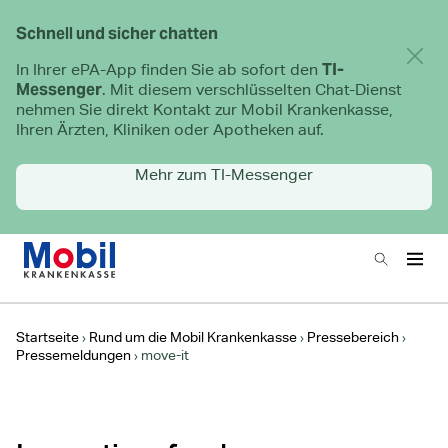
Schnell und sicher chatten
Hinwe
TI-
In Ihrer ePA-App finden Sie ab sofort den
Messenger
. Mit diesem verschlüsselten Chat-Dienst
nehmen Sie direkt Kontakt zur Mobil Krankenkasse,
Ihren Ärzten, Kliniken oder Apotheken auf.
Mehr zum TI-Messenger
Zur Startseite
Suchen
Haup
Hauptnavigation
Startseite
Rund um die Mobil Krankenkasse
Pressebereich
Pressemeldungen
move-it