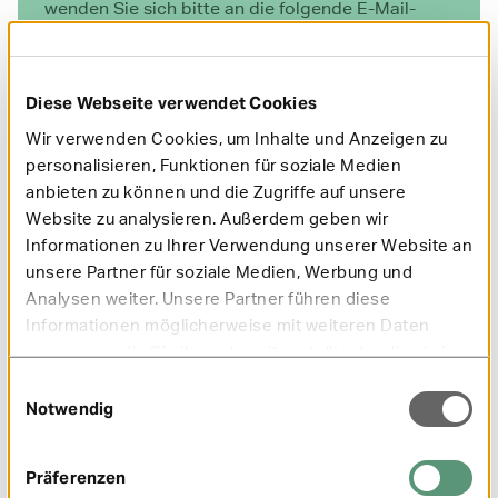
wenden Sie sich bitte an die folgende E-Mail-
move-it@mobil-krankenkasse.de
Adresse
.
Diese Webseite verwendet Cookies
Wir verwenden Cookies, um Inhalte und Anzeigen zu
personalisieren, Funktionen für soziale Medien
anbieten zu können und die Zugriffe auf unsere
Website zu analysieren. Außerdem geben wir
Informationen zu Ihrer Verwendung unserer Website an
unsere Partner für soziale Medien, Werbung und
Über den Innovationsfonds
Analysen weiter. Unsere Partner führen diese
Informationen möglicherweise mit weiteren Daten
Das GKV-Versorgungsstärkungsgesetz (GKV-VSG) zielt
darauf ab, auch in Zukunft eine gut erreichbare
zusammen, die Sie ihnen bereitgestellt oder die sie im
medizinische Versorgung der Patientinnen und
Rahmen Ihrer Nutzung der Dienste gesammelt haben.
Einwilligungsauswahl
Patienten auf hohem Niveau sicherzustellen.
Notwendig
Dementsprechend wurde von der Bundesregierung zum
Innovationsfonds
01.01.2016 der
eingerichtet. Ziel ist
eine qualitative Weiterentwicklung der
Präferenzen
Gesundheitsversorgung in der Gesetzlichen