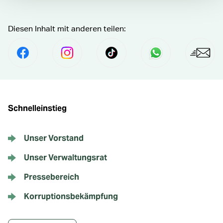
Diesen Inhalt mit anderen teilen:
Per Facebook Teilen
social.media.share.instagram.prefix Fol
social.media.share.tiktok.pre
Senden per Wha
Per E
Schnelleinstieg
Unser Vorstand
Unser Verwaltungsrat
Pressebereich
Korruptionsbekämpfung