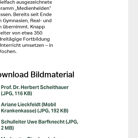
ielfach ausgezeichnete
ogramm „Medienhelden“
assen. Bereits seit Ende
n Gymnasien, Real- und
en übernimmt. Knapp
eiter von etwa 350
dreitägige Fortbildung
nterricht umsetzen – in
 Wochen.
wnload Bildmaterial
Prof. Dr. Herbert Scheithauer
(JPG, 116 KB)
Ariane Lieckfeldt (Mobil
Krankenkasse) (JPG, 192 KB)
Schulleiter Uwe Barfknecht (JPG,
2 MB)