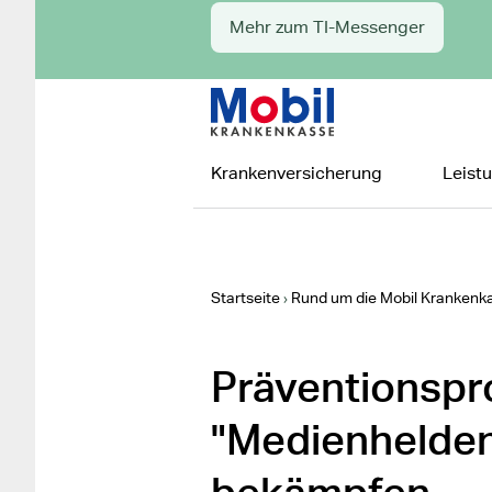
Mehr zum TI-Messenger
Zur Startseite
Hauptnavigation
Krankenversicherung
Leist
Startseite
Rund um die Mobil Krankenk
Präventionsp
"Medienhelden