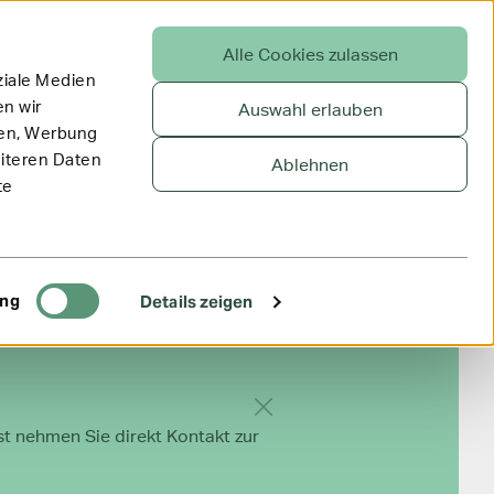
Alle Cookies zulassen
ziale Medien
n wir
Auswahl erlauben
ien, Werbung
eiteren Daten
Ablehnen
te
ing
Details zeigen
Hinweis ausblenden
st nehmen Sie direkt Kontakt zur