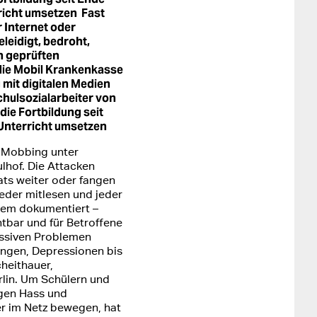
rricht umsetzen
Fast
 Internet oder
leidigt, bedroht,
ch geprüften
ie Mobil Krankenkasse
mit digitalen Medien
hulsozialarbeiter von
ie Fortbildung seit
 Unterricht umsetzen
: Mobbing unter
lhof. Die Attacken
ts weiter oder fangen
eder mitlesen und jeder
udem dokumentiert –
htbar und für Betroffene
assiven Problemen
ngen, Depressionen bis
cheithauer,
rlin. Um Schülern und
egen Hass und
r im Netz bewegen, hat