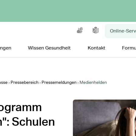
Gebärdensprache
Leichte Sprache
Online-Serv
ungen
Wissen Gesundheit
Kontakt
Formu
asse
Pressebereich
Pressemeldungen
Medienhelden
rogramm
": Schulen