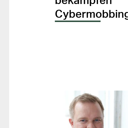
bekämpfen
Cybermobbin