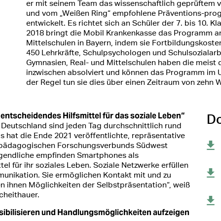
er mit seinem Team das wissenschaftlich geprüftem v
und vom „Weißen Ring“ empfohlene Präventions-pr
entwickelt. Es richtet sich an Schüler der 7. bis 10. Kl
2018 bringt die Mobil Krankenkasse das Programm a
Mittelschulen in Bayern, indem sie Fortbildungskost
450 Lehrkräfte, Schulpsychologen und Schulsozialarb
Gymnasien, Real- und Mittelschulen haben die meist 
inzwischen absolviert und können das Programm im U
der Regel tun sie dies über einen Zeitraum von zehn
entscheidendes Hilfsmittel für das soziale Leben“
Do
n Deutschland sind jeden Tag durchschnittlich rund
as hat die Ende 2021 veröffentlichte, repräsentative
npädagogischen Forschungsverbunds Südwest
ugendliche empfinden Smartphones als
el für ihr soziales Leben. Soziale Netzwerke erfüllen
munikation. Sie ermöglichen Kontakt mit und zu
en ihnen Möglichkeiten der Selbstpräsentation“, weiß
Scheithauer.
ibilisieren und Handlungsmöglichkeiten aufzeigen