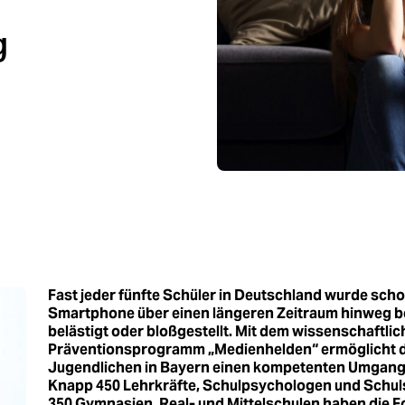
g
Fast jeder fünfte Schüler in Deutschland wurde scho
Smartphone über einen längeren Zeitraum hinweg be
belästigt oder bloßgestellt. Mit dem wissenschaftli
Präventionsprogramm „Medienhelden“ ermöglicht d
Jugendlichen in Bayern einen kompetenten Umgang m
Knapp 450 Lehrkräfte, Schulpsychologen und Schuls
350 Gymnasien, Real- und Mittelschulen haben die F