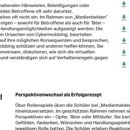
altenden Hänseleien, Beleidigungen oder
iden Betroffene oft sehr darunter,
iten oft nicht ein. Im Rahmen von „Medienhelden“
olgen – sowohl für Betroffene als auch für Täter –
n Handlungsmöglichkeiten aufgezeigt werden. Die
en Ursachen von Cybermobbing, beurteilen
k auf ihre möglichen Konsequenzen und besprechen,
mobbing schützen und anderen helfen können. Sie
einsam, diskutieren, wie sich die virtuellen
 und verständigen sich auf Verhaltensregeln gegen
Perspektivenwechsel als Erfolgsrezept
d
Über Rollenspiele üben die Schüler bei „Medienhelden
hineinzuversetzen. Im geschützten Rahmen nehmen s
Perspektiven ein – Opfer, Täter oder Mitläufer. Sie be
Gefühlen, Gedanken, Wünschen und Handlungsspielräu
jeweiligen Rolle hatten. Die Schüler erleben Reaktion