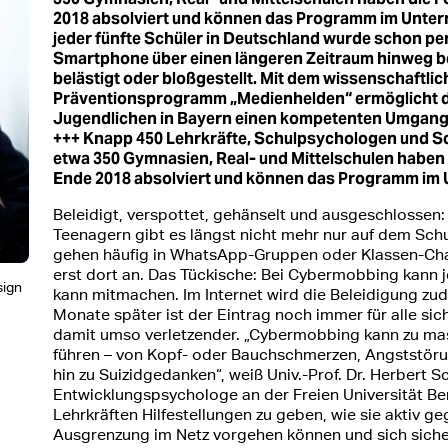
2018 absolviert und können das Programm im Unte
jeder fünfte Schüler in Deutschland wurde schon per
Smartphone über einen längeren Zeitraum hinweg be
belästigt oder bloßgestellt. Mit dem wissenschaftli
Präventionsprogramm „Medienhelden“ ermöglicht d
Jugendlichen in Bayern einen kompetenten Umgang 
+++ Knapp 450 Lehrkräfte, Schulpsychologen und Sc
etwa 350 Gymnasien, Real- und Mittelschulen haben d
Ende 2018 absolviert und können das Programm im
Beleidigt, verspottet, gehänselt und ausgeschlossen
Teenagern gibt es längst nicht mehr nur auf dem Schu
gehen häufig in WhatsApp-Gruppen oder Klassen-Cha
erst dort an. Das Tückische: Bei Cybermobbing kann j
ign
kann mitmachen. Im Internet wird die Beleidigung z
Monate später ist der Eintrag noch immer für alle sic
damit umso verletzender. „Cybermobbing kann zu m
führen – von Kopf- oder Bauchschmerzen, Angststöru
hin zu Suizidgedanken“, weiß Univ.-Prof. Dr. Herbert S
Entwicklungspsychologe an der Freien Universität Be
Lehrkräften Hilfestellungen zu geben, wie sie aktiv g
Ausgrenzung im Netz vorgehen können und sich siche