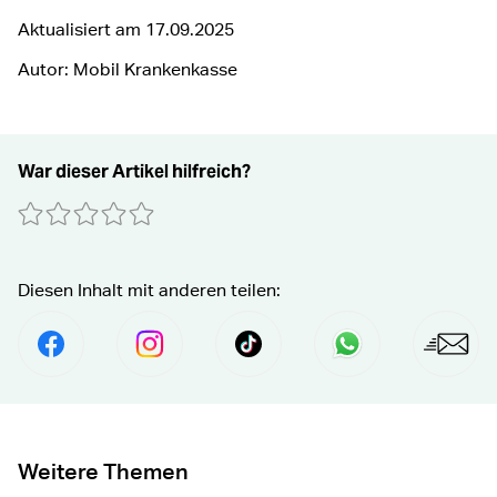
Aktualisiert am
17.09.2025
Autor: Mobil Krankenkasse
War dieser Artikel hilfreich?
0 Sterne
1 Stern
2 Sterne
3 Sterne
4 Sterne
5 Sterne
Absenden
Diesen Inhalt mit anderen teilen:
Per Facebook Teilen
social.media.share.instagram.prefix Fol
social.media.share.tiktok.pre
Senden per Wha
Per E
Weitere Themen