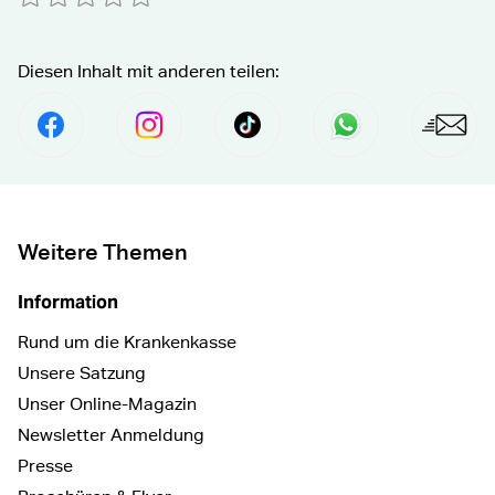
Absenden
Diesen Inhalt mit anderen teilen:
Per Facebook Teilen
social.media.share.instagram.prefix Fol
social.media.share.tiktok.pre
Senden per Wha
Per E
Weitere Themen
Information
Rund um die Krankenkasse
Unsere Satzung
Unser Online-Magazin
Newsletter Anmeldung
Presse