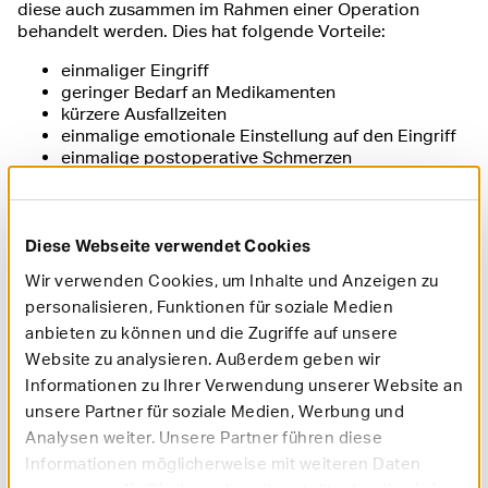
diese auch zusammen im Rahmen einer Operation
behandelt werden. Dies hat folgende Vorteile:
einmaliger Eingriff
geringer Bedarf an Medikamenten
kürzere Ausfallzeiten
einmalige emotionale Einstellung auf den Eingriff
einmalige postoperative Schmerzen
einmalige Organisation für private/häusliche
Unterstützung rund um den Eingriff
einmalige zeitliche Inanspruchnahme
Diese Webseite verwendet Cookies
Eine Adipositas Grad I muss kein Grund für einen
Wir verwenden Cookies, um Inhalte und Anzeigen zu
einseitigen Eingriff sein.
personalisieren, Funktionen für soziale Medien
anbieten zu können und die Zugriffe auf unsere
Arztsuche Venenchirurgie
Website zu analysieren. Außerdem geben wir
Informationen zu Ihrer Verwendung unserer Website an
Ärzte, bei den Sie diese chirurgischen Eingriffe
unsere Partner für soziale Medien, Werbung und
ambulant durchführen können, finden Sie in unserer
Analysen weiter. Unsere Partner führen diese
Arztsuche.
Informationen möglicherweise mit weiteren Daten