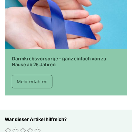
Darmkrebsvorsorge – ganz einfach von zu
Hause ab 25 Jahren
Mehr erfahren
War dieser Artikel hilfreich?
0 Sterne
1 Stern
2 Sterne
3 Sterne
4 Sterne
5 Sterne