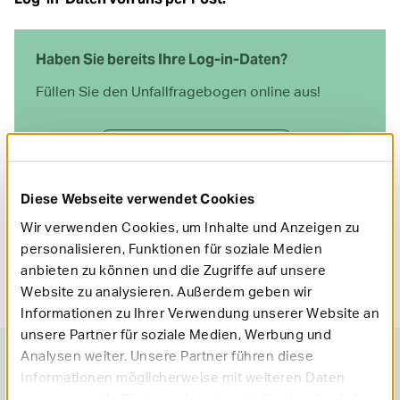
Haben Sie bereits Ihre Log-in-Daten?
Füllen Sie den Unfallfragebogen online aus!
Unfallfragebogen online
Diese Webseite verwendet Cookies
Wir verwenden Cookies, um Inhalte und Anzeigen zu
Aktualisiert am
02.06.2022
personalisieren, Funktionen für soziale Medien
anbieten zu können und die Zugriffe auf unsere
Autor: Mobil Krankenkasse
Website zu analysieren. Außerdem geben wir
Informationen zu Ihrer Verwendung unserer Website an
unsere Partner für soziale Medien, Werbung und
Analysen weiter. Unsere Partner führen diese
War dieser Artikel hilfreich?
Informationen möglicherweise mit weiteren Daten
0 Sterne
1 Stern
2 Sterne
3 Sterne
4 Sterne
5 Sterne
zusammen, die Sie ihnen bereitgestellt oder die sie im
Absenden