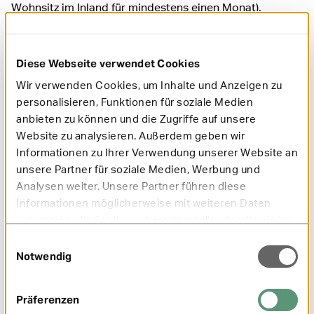
Wohnsitz im Inland für mindestens einen Monat).
Generell richtet sich das Sozialversicherungsrecht bei
einer Auslandsbeschäftigung nach dem Land, in dem
die Tätigkeit ausgeübt wird. Im Falle einer Entsendung
Diese Webseite verwendet Cookies
können unter bestimmten Voraussetzungen für die
Wir verwenden Cookies, um Inhalte und Anzeigen zu
Arbeitnehmer und Selbstständigen allerdings weiterhin
die Deutschen Rechtsvorschriften zur
personalisieren, Funktionen für soziale Medien
Sozialversicherung bestehen bleiben. Das betrifft damit
anbieten zu können und die Zugriffe auf unsere
auch die bestehende Mitgliedschaft bei der
Website zu analysieren. Außerdem geben wir
Krankenkasse sowie, für die Arbeitnehmer,
Informationen zu Ihrer Verwendung unserer Website an
durchgehende Versicherungszeiten beim zuständigen
unsere Partner für soziale Medien, Werbung und
Rentenversicherungsträger und der Agentur für Arbeit.
Analysen weiter. Unsere Partner führen diese
Es gibt allerdings unterschiedliche Voraussetzungen die
Informationen möglicherweise mit weiteren Daten
davon abhängen, ob es sich um eine Entsendung
zusammen, die Sie ihnen bereitgestellt oder die sie im
Mitgliedsstaat
in einen anderen
,
Rahmen Ihrer Nutzung der Dienste gesammelt haben.
Einwilligungsauswahl
Abkommensstaat
in einen
oder
Notwendig
ins vertragslose Ausland (Entsendungen außerhalb
eines Mitglieds- oder Abkommensstaats)
Präferenzen
handelt. Näher Informationen zu den unterschiedlichen