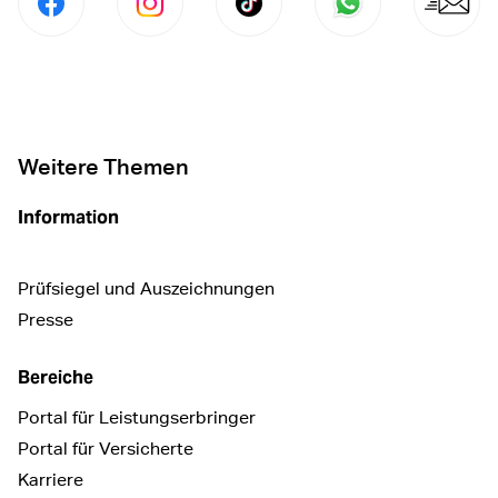
Per Facebook Teilen
social.media.share.instagram.prefix Fol
social.media.share.tiktok.pre
Senden per Wha
Per E
Weitere Themen
Information
Prüfsiegel und Auszeichnungen
Presse
Bereiche
Portal für Leistungserbringer
Portal für Versicherte
Karriere