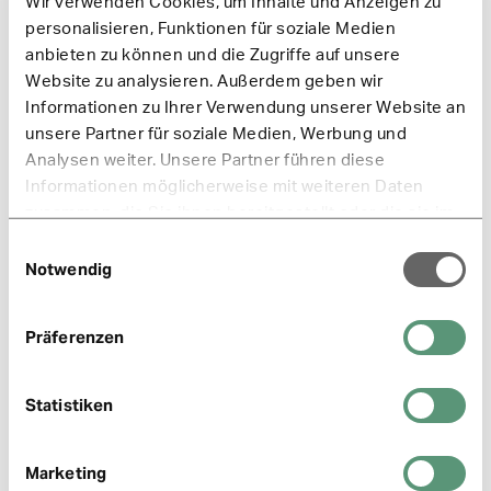
Wir verwenden Cookies, um Inhalte und Anzeigen zu
personalisieren, Funktionen für soziale Medien
16:9 (1920 x 1200 Pixel)
anbieten zu können und die Zugriffe auf unsere
Website zu analysieren. Außerdem geben wir
Bin im Flow (JPG, 630 KB)
Informationen zu Ihrer Verwendung unserer Website an
Wellen (JPG, 1 MB)
unsere Partner für soziale Medien, Werbung und
Analysen weiter. Unsere Partner führen diese
Gerader Weg (JPG, 2 MB)
Informationen möglicherweise mit weiteren Daten
zusammen, die Sie ihnen bereitgestellt oder die sie im
MyWay (JPG, 1 MB)
Rahmen Ihrer Nutzung der Dienste gesammelt haben.
Einwilligungsauswahl
Einfach mal raus (JPG, 2 MB)
Notwendig
Einfacher Weg (JPG, 1 MB)
Präferenzen
Blick zum Horizont (JPG, 759 KB)
Pause (JPG, 586 KB)
Statistiken
Marketing
16:10 (1920 x 1080 Pixel)